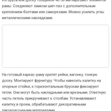
Из бруса или доску толщиной 40-50 мм нарезают элементы
рамы. Соединяют замком шип-паз с дополнительным
креплением болтами или саморезами. Можно усилить углы
металлическими накладками.
На готовый каркас-раму крепят рейки, вагонку, тонкую
доску. Монтируют фурнитуру. Чтобы навесить калитку на
опорные стойки, к горизонтальным брускам фиксируют
петли. Они могут быть накладными или врезными. Ответную
часть петель прикручивают к столбам. Устанавливают
калитку в проем, обрабатывают декоративными
лакокрасочными материалами.