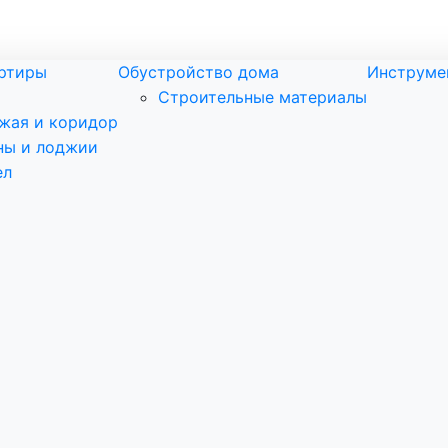
артиры
Обустройство дома
Инструме
Строительные материалы
жая и коридор
ны и лоджии
ел