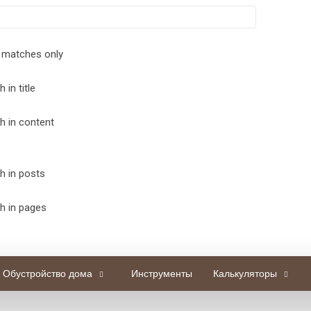
 matches only
 in title
h in content
h in posts
h in pages
Обустройство дома
Инструменты
Калькуляторы