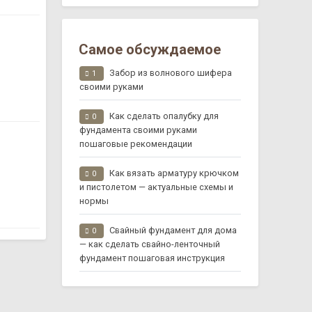
Самое обсуждаемое
Забор из волнового шифера
1
своими руками
Как сделать опалубку для
0
фундамента своими руками
пошаговые рекомендации
Как вязать арматуру крючком
0
и пистолетом — актуальные схемы и
нормы
Свайный фундамент для дома
0
— как сделать свайно-ленточный
фундамент пошаговая инструкция