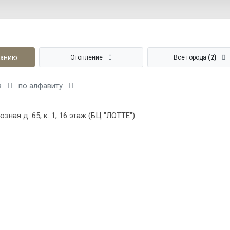
панию
Отопление
Все города
(2)
в
по алфавиту
зная д. 65, к. 1, 16 этаж (БЦ "ЛОТТЕ")