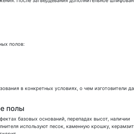
жения. После затвердевания дополнительное шлифова
ных полов:
зования в конкретных условиях, о чем изготовители д
е полы
фектах базовых оснований, перепадах высот, наличии
лнителя используют песок, каменную крошку, керамзит
гидрит.