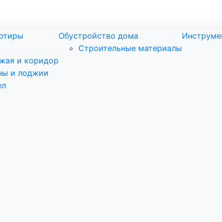
артиры
Обустройство дома
Инструме
Строительные материалы
жая и коридор
ны и лоджии
ел